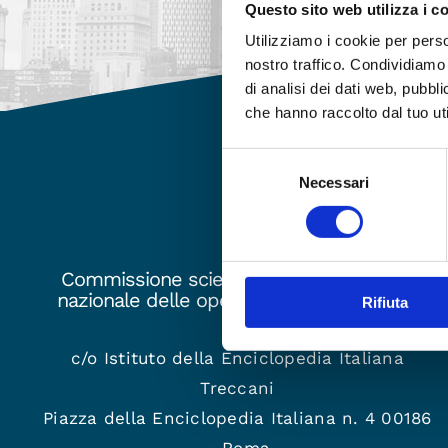
Questo sito web utilizza i c
Utilizziamo i cookie per perso
nostro traffico. Condividiamo 
di analisi dei dati web, pubbl
che hanno raccolto dal tuo uti
Selezione
Necessari
del
consenso
Commissione scientifica per l’edizionale
nazionale delle opere di Giovanni Gentile
Rifiuta
c/o Istituto della Enciclopedia Italiana
Treccani
Piazza della Enciclopedia Italiana n. 4 00186
– Roma