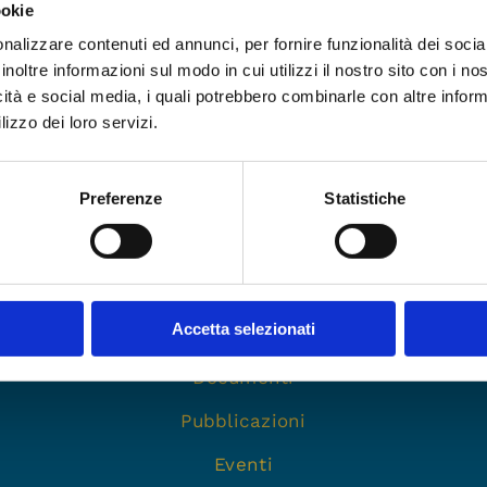
ookie
nalizzare contenuti ed annunci, per fornire funzionalità dei socia
inoltre informazioni sul modo in cui utilizzi il nostro sito con i n
icità e social media, i quali potrebbero combinarle con altre inform
lizzo dei loro servizi.
Preferenze
Statistiche
Navigazione sito
Accetta selezionati
Commissione scientifica
Documenti
Pubblicazioni
Eventi